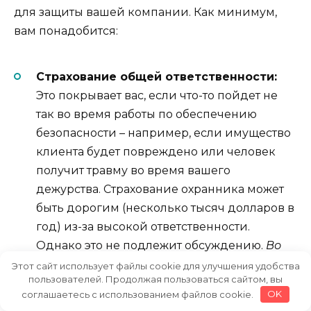
для защиты вашей компании. Как минимум,
вам понадобится:
Страхование общей ответственности:
Это покрывает вас, если что-то пойдет не
так во время работы по обеспечению
безопасности – например, если имущество
клиента будет повреждено или человек
получит травму во время вашего
дежурства. Страхование охранника может
быть дорогим (несколько тысяч долларов в
год) из-за высокой ответственности.
Однако это не подлежит обсуждению.
Во
многих штатах требуется подтверждение
Этот сайт использует файлы cookie для улучшения удобства
пользователей. Продолжая пользоваться сайтом, вы
покрытия ответственности
(часто это
соглашаетесь с использованием файлов cookie.
OK
определенная минимальная сумма) до